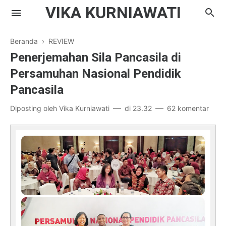
VIKA KURNIAWATI
Beranda
›
REVIEW
Penerjemahan Sila Pancasila di
Persamuhan Nasional Pendidik
Pancasila
Diposting oleh
Vika Kurniawati
di
23.32
62 komentar
Kompasiana
Ribut Rukun